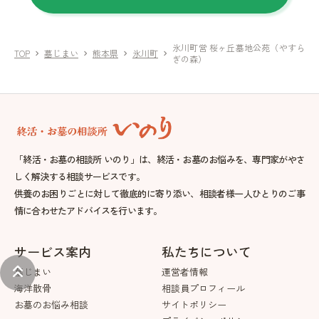
氷川町営 桜ヶ丘墓地公苑（やすら
TOP
墓じまい
熊本県
氷川町
chevron_right
chevron_right
chevron_right
chevron_right
ぎの森）
「終活・お墓の相談所 いのり」は、終活・お墓のお悩みを、専門家がやさ
しく解決する相談サービスです。
供養のお困りごとに対して徹底的に寄り添い、相談者様一人ひとりのご事
情に合わせたアドバイスを行います。
サービス案内
私たちについて
keyboard_double_arrow_up
墓じまい
運営者情報
海洋散骨
相談員プロフィール
お墓のお悩み相談
サイトポリシー