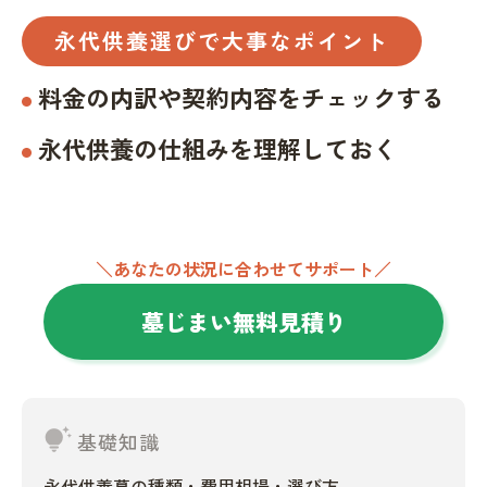
永代供養選びで大事なポイント
料金の内訳や契約内容をチェックする
永代供養の仕組みを理解しておく
＼あなたの状況に合わせてサポート／
墓じまい無料見積り
tips_and_updates
基礎知識
永代供養墓の種類・費用相場・選び方