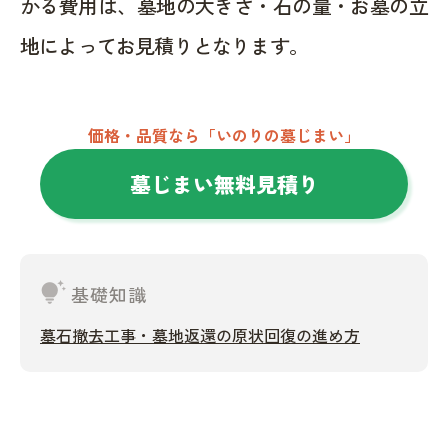
かる費用は、墓地の大きさ・石の量・お墓の立
地によってお見積りとなります。
価格・品質なら「いのりの墓じまい」
墓じまい無料見積り
tips_and_updates
基礎知識
墓石撤去工事・墓地返還の原状回復の進め方