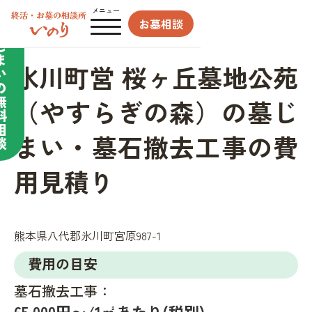
合わせてサポート／
メニュー
お墓相談
墓
じ
ま
氷川町営 桜ヶ丘墓地公苑
い
の
無
（やすらぎの森）の墓じ
料
相
まい・墓石撤去工事の費
談
用見積り
熊本県八代郡氷川町宮原987-1
費用の目安
墓石撤去工事：
65,000円〜/1㎡あたり(税別)