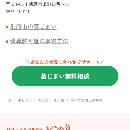
〒874-8511 別府市上野口町1-15
0977-21-1111
別府市の墓じまい
改葬許可証の取得方法
＼あなたの状況に合わせてサポート／
墓じまい無料相談
TOP
墓じまい
大分県
別府市
別府市営 野口原墓地
chevron_right
chevron_right
chevron_right
chevron_right