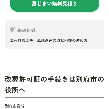
墓じまい無料見積り
tips_and_updates
基礎知識
墓石撤去工事・墓地返還の原状回復の進め方
改葬許可証の手続きは別府市の
役所へ
別府市役所