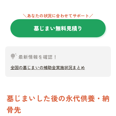
＼あなたの状況に合わせてサポート／
墓じまい無料見積り
tips_and_updates
最新情報を確認！
全国の墓じまいの補助金実施状況まとめ
墓じまいした後の永代供養・納
骨先