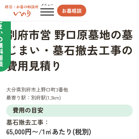
合わせてサポート／
メニュー
お墓相談
墓
じ
ま
別府市営 野口原墓地の墓
い
の
無
じまい・墓石撤去工事の
料
相
費用見積り
談
大分県別府市上野口町3番他
最寄り駅：
別府駅(1.3km)
費用の目安
墓石撤去工事：
65,000円〜/1㎡あたり(税別)