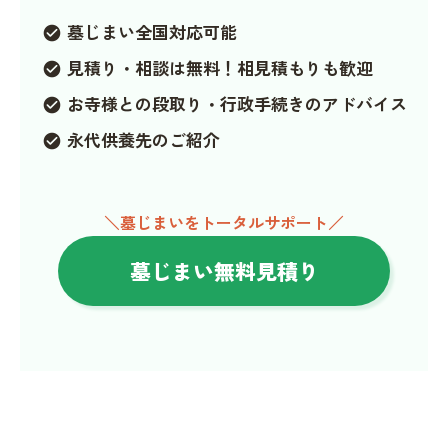
墓じまい全国対応可能
check_circle
見積り・相談は無料！相見積もりも歓迎
check_circle
お寺様との段取り・行政手続きのアドバイス
check_circle
永代供養先のご紹介
check_circle
＼墓じまいをトータルサポート／
墓じまい無料見積り