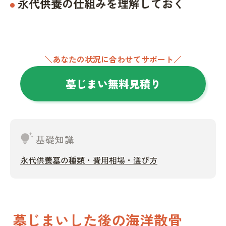
永代供養の仕組みを理解しておく
＼あなたの状況に合わせてサポート／
墓じまい無料見積り
tips_and_updates
基礎知識
永代供養墓の種類・費用相場・選び方
墓じまいした後の海洋散骨