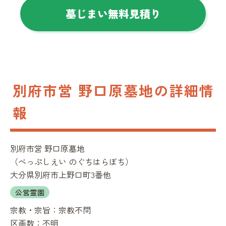
墓じまい無料見積り
別府市営 野口原墓地の詳細情
報
別府市営 野口原墓地
（
べっぷしえい のぐちはらぼち
）
大分県別府市上野口町3番他
公営霊園
宗教・宗旨：
宗教不問
区画数：
不明