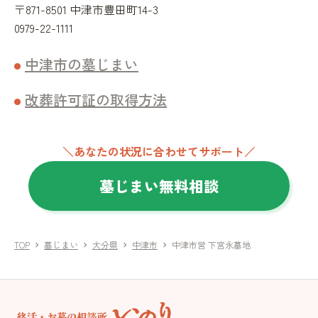
〒871-8501 中津市豊田町14-3
0979-22-1111
中津市の墓じまい
改葬許可証の取得方法
＼あなたの状況に合わせてサポート／
墓じまい無料相談
TOP
墓じまい
大分県
中津市
中津市営 下宮永墓地
chevron_right
chevron_right
chevron_right
chevron_right