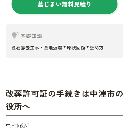
墓じまい無料見積り
tips_and_updates
基礎知識
墓石撤去工事・墓地返還の原状回復の進め方
改葬許可証の手続きは中津市の
役所へ
中津市役所