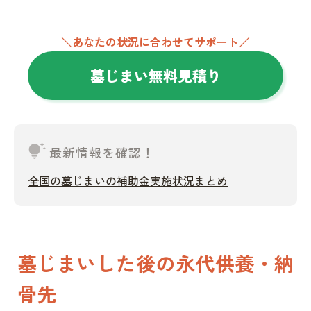
＼あなたの状況に合わせてサポート／
墓じまい無料見積り
tips_and_updates
最新情報を確認！
全国の墓じまいの補助金実施状況まとめ
墓じまいした後の永代供養・納
骨先