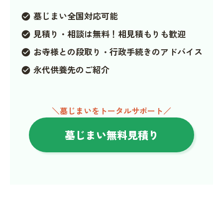
墓じまい全国対応可能
check_circle
見積り・相談は無料！相見積もりも歓迎
check_circle
お寺様との段取り・行政手続きのアドバイス
check_circle
永代供養先のご紹介
check_circle
＼墓じまいをトータルサポート／
墓じまい無料見積り