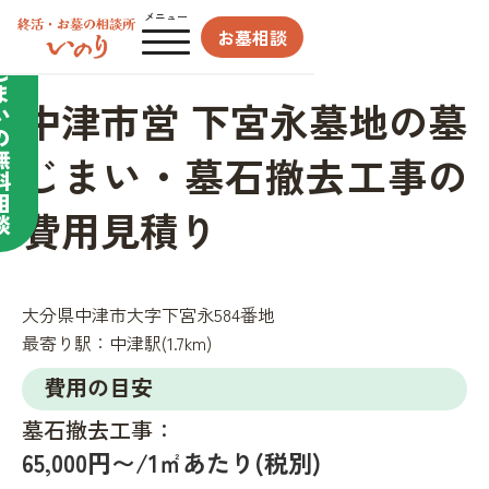
合わせてサポート／
メニュー
お墓相談
墓
じ
ま
中津市営 下宮永墓地の墓
い
の
無
じまい・墓石撤去工事の
料
相
費用見積り
談
大分県中津市大字下宮永584番地
最寄り駅：
中津駅(1.7km)
費用の目安
墓石撤去工事：
65,000円〜/1㎡あたり(税別)