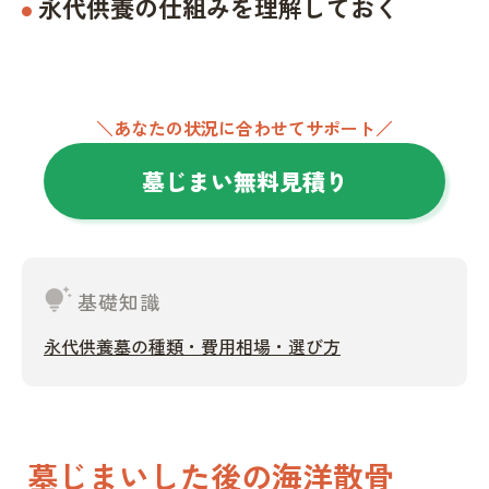
永代供養の仕組みを理解しておく
＼あなたの状況に合わせてサポート／
墓じまい無料見積り
tips_and_updates
基礎知識
永代供養墓の種類・費用相場・選び方
墓じまいした後の海洋散骨