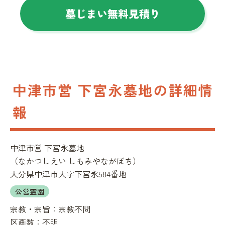
墓じまい無料見積り
中津市営 下宮永墓地の詳細情
報
中津市営 下宮永墓地
（
なかつしえい しもみやながぼち
）
大分県中津市大字下宮永584番地
公営霊園
宗教・宗旨：
宗教不問
区画数：
不明