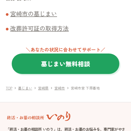
宮崎市の墓じまい
改葬許可証の取得方法
＼あなたの状況に合わせてサポート／
墓じまい無料相談
TOP
墓じまい
宮崎県
宮崎市
宮崎市営 下原墓地
chevron_right
chevron_right
chevron_right
chevron_right
「終活・お墓の相談所 いのり」は、終活・お墓のお悩みを、専門家がやさ