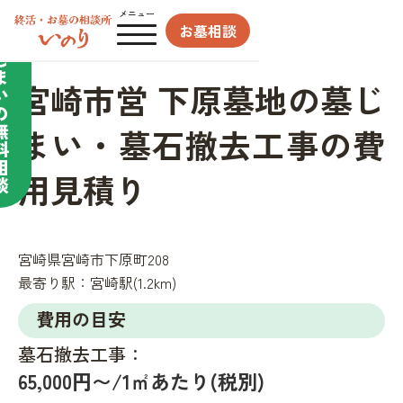
合わせてサポート／
メニュー
お墓相談
墓
じ
ま
宮崎市営 下原墓地の墓じ
い
の
無
まい・墓石撤去工事の費
料
相
用見積り
談
宮崎県宮崎市下原町208
最寄り駅：
宮崎駅(1.2km)
費用の目安
墓石撤去工事：
65,000円〜/1㎡あたり(税別)