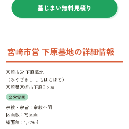
墓じまい無料見積り
宮崎市営 下原墓地の詳細情報
宮崎市営 下原墓地
（
みやざきし しもはらぼち
）
宮崎県宮崎市下原町208
公営霊園
宗教・宗旨：
宗教不問
区画数：
75区画
総面積：
1,229㎡