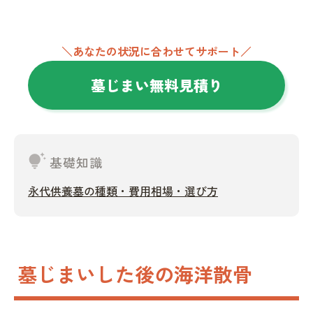
＼あなたの状況に合わせてサポート／
墓じまい無料見積り
tips_and_updates
基礎知識
永代供養墓の種類・費用相場・選び方
墓じまいした後の海洋散骨