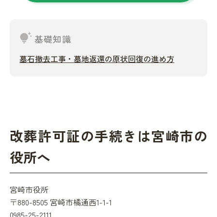
tips_and_updates
基礎知識
墓石撤去工事・墓地返還の原状回復の進め方
改葬許可証の手続きは宮崎市の
役所へ
宮崎市役所
〒880-8505 宮崎市橘通西1-1-1
0985-25-2111