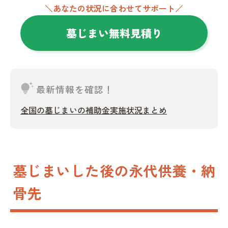
＼あなたの状況に合わせてサポート／
墓じまい無料見積り
tips_and_updates
最新情報を確認！
全国の墓じまいの補助金実施状況まとめ
墓じまいした後の永代供養・納
骨先