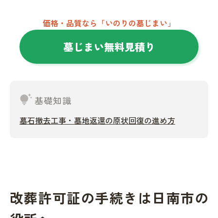
価格・品質なら「いのりの墓じまい」
墓じまい無料見積り
tips_and_updates
基礎知識
墓石撤去工事・墓地返還の原状回復の進め方
改葬許可証の手続きは日南市の