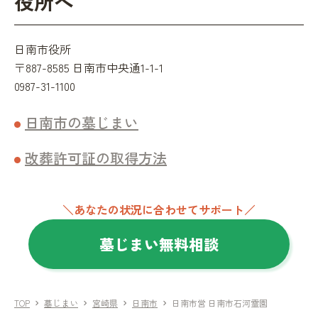
役所へ
日南市役所
〒887-8585 日南市中央通1-1-1
0987-31-1100
日南市の墓じまい
改葬許可証の取得方法
＼あなたの状況に合わせてサポート／
墓じまい無料相談
TOP
墓じまい
宮崎県
日南市
日南市営 日南市石河霊園
chevron_right
chevron_right
chevron_right
chevron_right