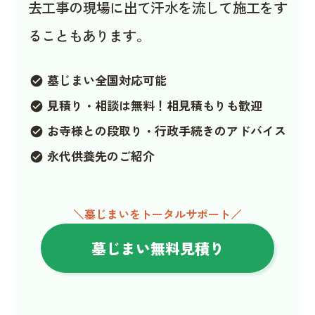
去工事の現場に出て汗水を流して施工をす
ることもあります。
墓じまい全国対応可能
check_circle
見積り・相談は無料！相見積もりも歓迎
check_circle
お寺様との段取り・行政手続きのアドバイス
check_circle
永代供養先のご紹介
check_circle
＼墓じまいをトータルサポート／
墓じまい無料見積り