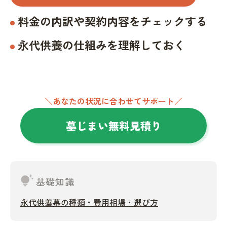
料金の内訳や契約内容をチェックする
永代供養の仕組みを理解しておく
＼あなたの状況に合わせてサポート／
墓じまい無料見積り
tips_and_updates
基礎知識
永代供養墓の種類・費用相場・選び方