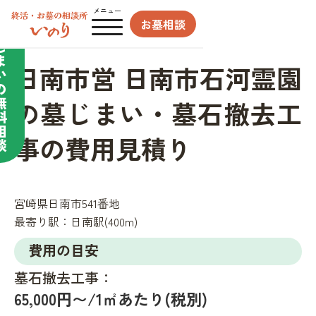
合わせてサポート／
メニュー
お墓相談
墓
じ
ま
日南市営 日南市石河霊園
い
の
無
の墓じまい・墓石撤去工
料
相
事の費用見積り
談
宮崎県日南市541番地
最寄り駅：
日南駅(400m)
費用の目安
墓石撤去工事：
65,000円〜/1㎡あたり(税別)