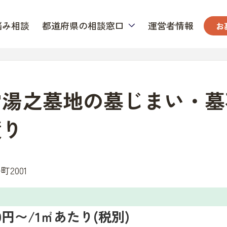
悩み相談
都道府県の相談窓口
運営者情報
お
営湯之墓地の墓じまい・墓
積り
2001
000円〜/1㎡あたり(税別)