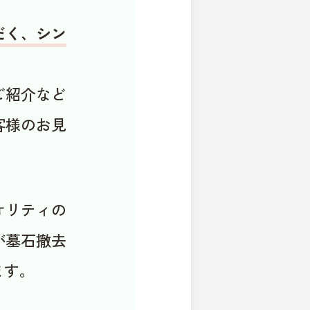
だく、シン
ご紹介など
客様のお見
オリティの
が墓石撤去
ます。