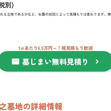
(税別)
れる立地であるかなど、お墓の状況によって見積もりは変わります。実
1㎡あたり6.5万円～！相見積もり歓迎
墓じまい無料見積り
mail
chevron_right
之墓地の詳細情報