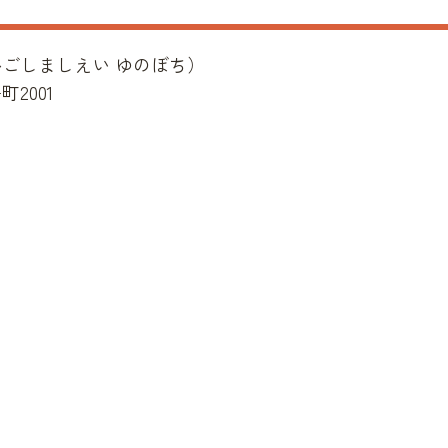
かごしましえい ゆのぼち
）
2001