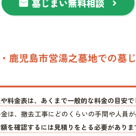
墓じまい無料相談
mail
chevron_right
・鹿児島市営湯之墓地での墓
報や料金表は、あくまで一般的な料金の目安で
料金は、撤去工事にどのくらいの手間や人員が
金額を確認するには見積りをとる必要がありま