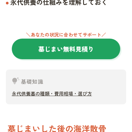
永代供養の仕組みを理解しておく
＼あなたの状況に合わせてサポート／
墓じまい無料見積り
tips_and_updates
基礎知識
永代供養墓の種類・費用相場・選び方
墓じまいした後の海洋散骨