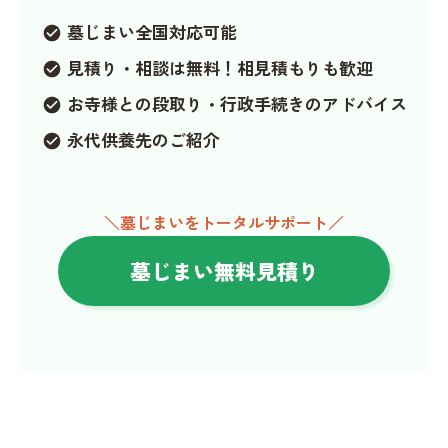
墓じまい全国対応可能
check_circle
見積り・相談は無料！相見積もりも歓迎
check_circle
お寺様との段取り・行政手続きのアドバイス
check_circle
永代供養先のご紹介
check_circle
＼墓じまいをトータルサポート／
墓じまい無料見積り