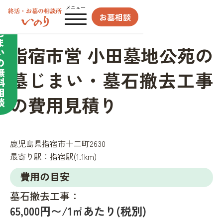
合わせてサポート／
メニュー
お墓相談
墓
じ
ま
指宿市営 小田墓地公苑の
い
の
無
墓じまい・墓石撤去工事
料
相
の費用見積り
談
鹿児島県指宿市十二町2630
最寄り駅：
指宿駅(1.1km)
費用の目安
墓石撤去工事：
65,000円〜/1㎡あたり(税別)