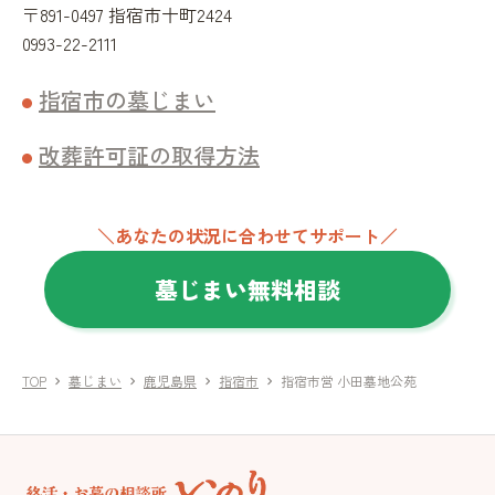
〒891-0497 指宿市十町2424
0993-22-2111
指宿市の墓じまい
改葬許可証の取得方法
＼あなたの状況に合わせてサポート／
墓じまい無料相談
TOP
墓じまい
鹿児島県
指宿市
指宿市営 小田墓地公苑
chevron_right
chevron_right
chevron_right
chevron_right