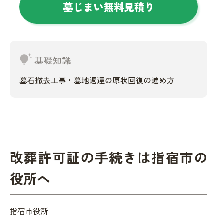
墓じまい無料見積り
tips_and_updates
基礎知識
墓石撤去工事・墓地返還の原状回復の進め方
改葬許可証の手続きは指宿市の
役所へ
指宿市役所