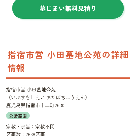
墓じまい無料見積り
指宿市営 小田墓地公苑の詳細
情報
指宿市営 小田墓地公苑
（
いぶすきしえい おだぼちこうえん
）
鹿児島県指宿市十二町2630
公営霊園
宗教・宗旨：
宗教不問
区画数：
2638区画