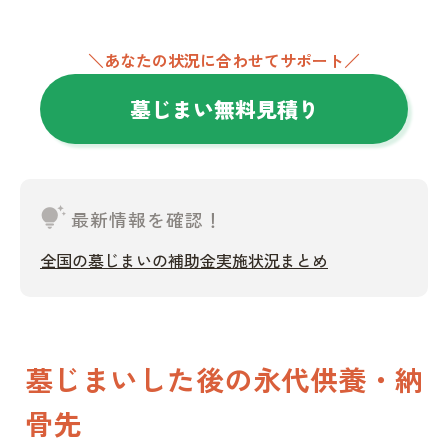
＼あなたの状況に合わせてサポート／
墓じまい無料見積り
tips_and_updates
最新情報を確認！
全国の墓じまいの補助金実施状況まとめ
墓じまいした後の永代供養・納
骨先