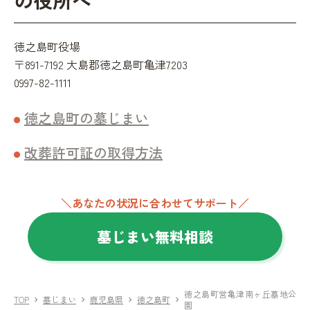
徳之島町役場
〒891-7192 大島郡徳之島町亀津7203
0997-82-1111
徳之島町の墓じまい
改葬許可証の取得方法
＼あなたの状況に合わせてサポート／
墓じまい無料相談
徳之島町営亀津南ヶ丘墓地公
TOP
墓じまい
鹿児島県
徳之島町
chevron_right
chevron_right
chevron_right
chevron_right
園