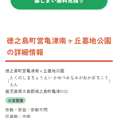
墓じまい無料見積り
徳之島町営亀津南ヶ丘墓地公園
の詳細情報
徳之島町営亀津南ヶ丘墓地公園
とくのしまちょうえい かめつみなみがおかぼちこう
（
）
えん
鹿児島県大島郡徳之島町亀津5132
公営霊園
宗教・宗旨：
宗教不問
区画数：
不明