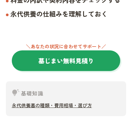
永代供養の仕組みを理解しておく
＼あなたの状況に合わせてサポート／
墓じまい無料見積り
tips_and_updates
基礎知識
永代供養墓の種類・費用相場・選び方