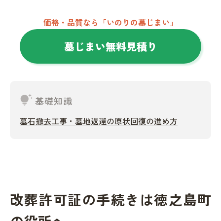
価格・品質なら「いのりの墓じまい」
墓じまい無料見積り
tips_and_updates
基礎知識
墓石撤去工事・墓地返還の原状回復の進め方
改葬許可証の手続きは徳之島町
の役所へ